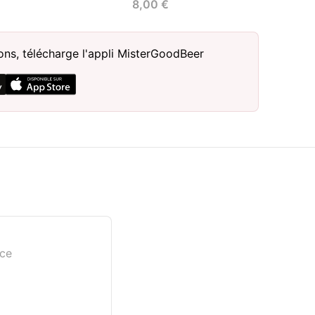
8,00 €
sons, télécharge l'appli MisterGoodBeer
nce