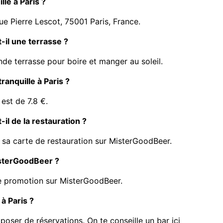
lle à Paris ?
ue Pierre Lescot, 75001 Paris, France.
-il une terrasse ?
nde terrasse pour boire et manger au soleil.
tranquille à Paris ?
 est de 7.8 €.
-il de la restauration ?
 sa carte de restauration sur MisterGoodBeer.
isterGoodBeer ?
de promotion sur MisterGoodBeer.
à Paris ?
oposer de réservations.
On te conseille un bar ici