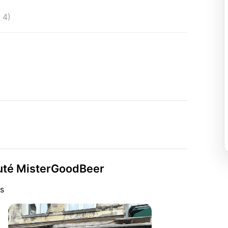
 4)
auté MisterGoodBeer
s