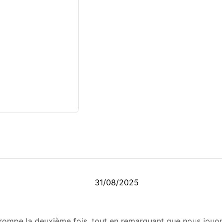
31/08/2025
rompe la deuxième fois, tout en remarquant que nous jouons