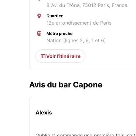
8 Av. du Trône, 75012 Paris, France
Quartier
12e arrondissement de Paris
Métro proche
Nation (lignes 2, 9, 1 et 6)
Voir l'itinéraire
Avis du bar Capone
Alexis
Oublie la commande une première fois, se t