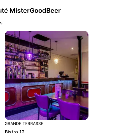
auté MisterGoodBeer
s
GRANDE TERRASSE
Bistro 12