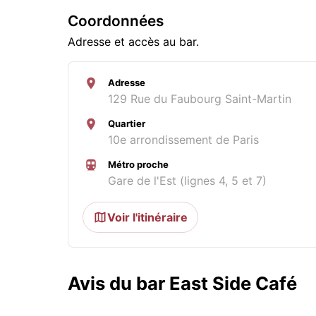
Coordonnées
Adresse et accès au bar.
Adresse
129 Rue du Faubourg Saint-Martin
Quartier
10e arrondissement de Paris
Métro proche
Gare de l'Est (lignes 4, 5 et 7)
Voir l'itinéraire
Avis du bar East Side Café