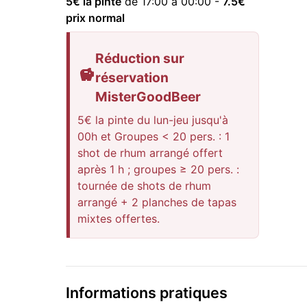
5
€ la pinte
de 17:00 à 00:00
-
7.5
€
prix normal
Réduction sur
réservation
MisterGoodBeer
5€ la pinte du lun-jeu jusqu'à
00h et Groupes < 20 pers. : 1
shot de rhum arrangé offert
après 1 h ; groupes ≥ 20 pers. :
tournée de shots de rhum
arrangé + 2 planches de tapas
mixtes offertes.
Informations pratiques