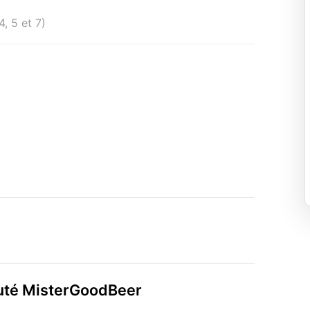
4, 5 et 7)
auté MisterGoodBeer