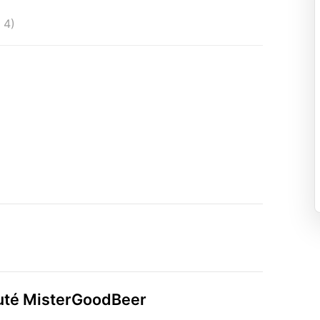
 4)
auté MisterGoodBeer