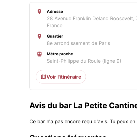
Adresse
28 Avenue Franklin Delano Roosevelt, 
France
Quartier
8e arrondissement de Paris
Métro proche
Saint-Philippe du Roule (ligne 9)
Voir l'itinéraire
Avis du bar La Petite Cantin
Ce bar n'a pas encore reçu d'avis. Tu peux en 