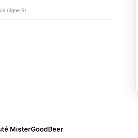
le (ligne 9)
auté MisterGoodBeer