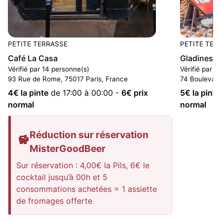
PETITE TERRASSE
PETITE TER
Café La Casa
Gladines B
Vérifié par 14 personne(s)
Vérifié par 2
93 Rue de Rome, 75017 Paris, France
74 Boulevard
4
€ la pinte
de 17:00 à 00:00
-
6
€ prix
5
€ la pinte
normal
normal
Réduction sur réservation
MisterGoodBeer
Sur réservation : 4,00€ la Pils, 6€ le
cocktail jusqu’à 00h et 5
consommations achetées = 1 assiette
de fromages offerte