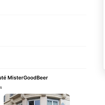
auté MisterGoodBeer
s