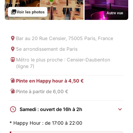
Voir les photos
Autre vue
Bar au
20 Rue Censier, 75005 Paris, France
5e arrondissement de Paris
Métro le plus proche : Censier-Daubenton
(ligne 7)
Pinte en Happy hour à 4,50 €
Pinte à partir de 6,00 €
Samedi : ouvert de 16h à 2h
*
Happy Hour :
de 17:00 à 22:00