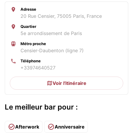
Adresse
20 Rue Censier, 75005 Paris, France
Quartier
5e arrondissement de Paris
Métro proche
Censier-Daubenton (ligne 7)
Téléphone
+33974640527
Voir l'itinéraire
Le meilleur bar pour :
Afterwork
Anniversaire