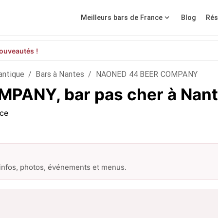
Meilleurs bars de France
Blog
Rés
ouveautés !
antique
/
Bars à Nantes
/
NAONED 44 BEER COMPANY
PANY, bar pas cher à Nan
nce
 infos, photos, événements et menus.