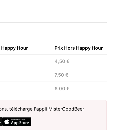
n Happy Hour
Prix Hors Happy Hour
4,50 €
7,50 €
6,00 €
sons, télécharge l'appli MisterGoodBeer