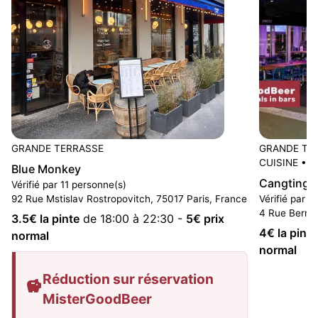
GRANDE TERRASSE
GRANDE TE
CUISINE
•
K
Blue Monkey
Cangting
Vérifié par 11 personne(s)
92 Rue Mstislav Rostropovitch, 75017 Paris, France
Vérifié par 0
4 Rue Bernar
3.5
€ la pinte
de 18:00 à 22:30
-
5
€ prix
4
€ la pinte
normal
normal
Réduction sur réservation
MisterGoodBeer