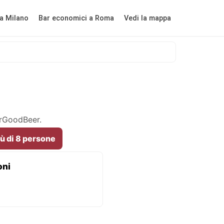
a Milano
Bar economici a Roma
Vedi la mappa
erGoodBeer.
iù di 8 persone
oni