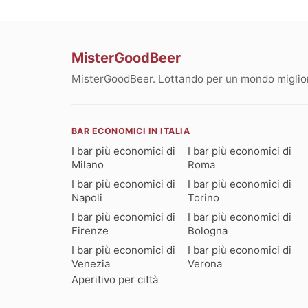
MisterGoodBeer
MisterGoodBeer. Lottando per un mondo migliore
BAR ECONOMICI IN ITALIA
I bar più economici di
I bar più economici di
Milano
Roma
I bar più economici di
I bar più economici di
Napoli
Torino
I bar più economici di
I bar più economici di
Firenze
Bologna
I bar più economici di
I bar più economici di
Venezia
Verona
Aperitivo per città