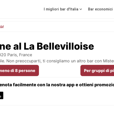
I migliori bar d'Italia
Bar economici 
tà!
e al La Bellevilloise
020 Paris, France
le. Non preoccuparti, ti consigliamo un altro bar con Mist
 meno di 8 persone
Per gruppi di p
enota facilmente con la nostra app e ottieni promozi