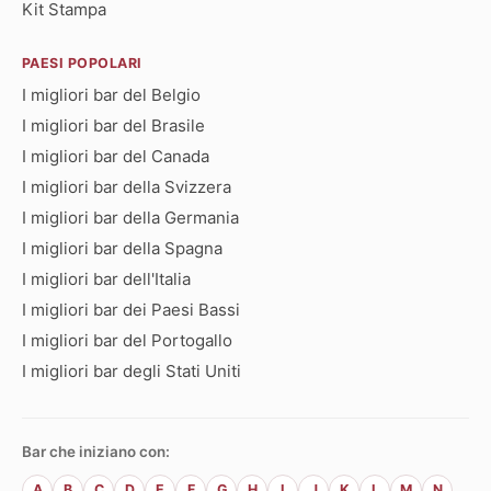
Kit Stampa
PAESI POPOLARI
I migliori bar del Belgio
I migliori bar del Brasile
I migliori bar del Canada
I migliori bar della Svizzera
I migliori bar della Germania
I migliori bar della Spagna
I migliori bar dell'Italia
I migliori bar dei Paesi Bassi
I migliori bar del Portogallo
I migliori bar degli Stati Uniti
Bar che iniziano con:
A
B
C
D
E
F
G
H
I
J
K
L
M
N