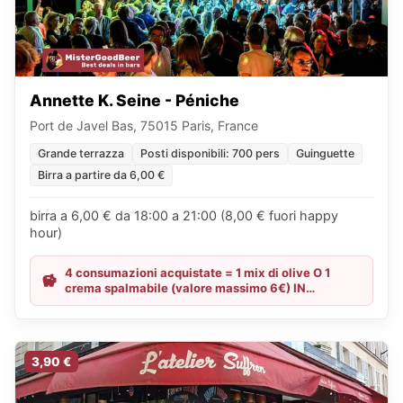
Annette K. Seine - Péniche
Port de Javel Bas, 75015 Paris, France
Grande terrazza
Posti disponibili: 700 pers
Guinguette
Birra a partire da 6,00 €
birra a 6,00 € da 18:00 a 21:00 (8,00 € fuori happy
hour)
4 consumazioni acquistate = 1 mix di olive O 1
crema spalmabile (valore massimo 6€) IN
OMAGGIO
3,90 €