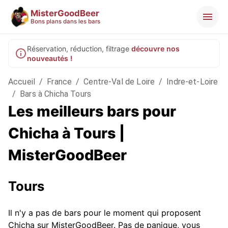
MisterGoodBeer
Bons plans dans les bars
Réservation, réduction, filtrage
découvre nos
nouveautés !
Accueil
/
France
/
Centre-Val de Loire
/
Indre-et-Loire
/
Bars à Chicha Tours
Les meilleurs bars pour
Chicha à Tours |
MisterGoodBeer
Tours
Il n'y a pas de bars pour le moment qui proposent
Chicha sur MisterGoodBeer. Pas de panique, vous