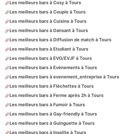
Les meilleurs bars à Cosy à Tours
Les meilleurs bars à Couple à Tours
Les meilleurs bars à Cuisine à Tours
Les meilleurs bars à Dansant à Tours
Les meilleurs bars à Diffusion de match à Tours
Les meilleurs bars à Etudiant à Tours
Les meilleurs bars à EVG/EVJF à Tours
Les meilleurs bars à Evénements à Tours
Les meilleurs bars à evenement_entreprise à Tours
Les meilleurs bars à Fléchettes à Tours
Les meilleurs bars à Ferme après 2h à Tours
Les meilleurs bars à Fumoir à Tours
Les meilleurs bars à Gay-friendly à Tours
Les meilleurs bars à Guinguette à Tours
Les meilleurs bars à Insolite à Tours