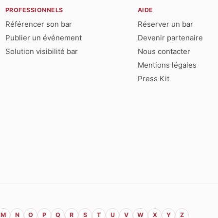
PROFESSIONNELS
AIDE
Référencer son bar
Réserver un bar
Publier un événement
Devenir partenaire
Solution visibilité bar
Nous contacter
Mentions légales
Press Kit
M
N
O
P
Q
R
S
T
U
V
W
X
Y
Z