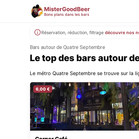
MisterGoodBeer
Bons plans dans les bars
Réservation, réduction, filtrage
découvre nos n
Bars autour de Quatre Septembre
Le top des bars autour 
Le métro Quatre Septembre se trouve sur la li
6,00 €
Corner Café