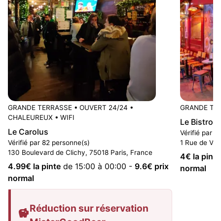
GRANDE TERRASSE
•
OUVERT 24/24
•
GRANDE TE
CHALEUREUX
•
WIFI
Le Bistro 
Le Carolus
Vérifié par 6
Vérifié par 82 personne(s)
1 Rue de Vint
130 Boulevard de Clichy, 75018 Paris, France
4
€ la pinte
4.99
€ la pinte
de 15:00 à 00:00
-
9.6
€ prix
normal
normal
Réduction sur réservation