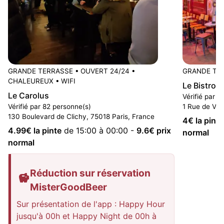
GRANDE TERRASSE
•
OUVERT 24/24
•
GRANDE TE
CHALEUREUX
•
WIFI
Le Bistro 
Le Carolus
Vérifié par 6
Vérifié par 82 personne(s)
1 Rue de Vint
130 Boulevard de Clichy, 75018 Paris, France
4
€ la pinte
4.99
€ la pinte
de 15:00 à 00:00
-
9.6
€ prix
normal
normal
Réduction sur réservation
MisterGoodBeer
Sur présentation de l'app : Happy Hour
jusqu'à 00h et Happy Night de 00h à