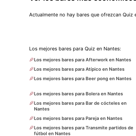
Actualmente no hay bares que ofrezcan Quiz 
Los mejores bares para Quiz en Nantes:
Los mejores bares para Afterwork en Nantes
Los mejores bares para Atípico en Nantes
Los mejores bares para Beer pong en Nantes
Los mejores bares para Bolera en Nantes
Los mejores bares para Bar de cócteles en
Nantes
Los mejores bares para Pareja en Nantes
Los mejores bares para Transmite partidos de
fútbol en Nantes