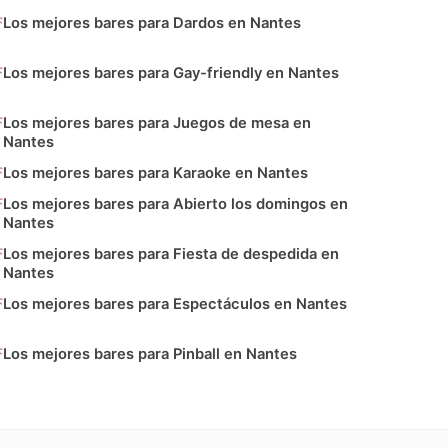
Los mejores bares para Dardos en Nantes
Los mejores bares para Gay-friendly en Nantes
Los mejores bares para Juegos de mesa en
Nantes
Los mejores bares para Karaoke en Nantes
Los mejores bares para Abierto los domingos en
Nantes
Los mejores bares para Fiesta de despedida en
Nantes
Los mejores bares para Espectáculos en Nantes
Los mejores bares para Pinball en Nantes