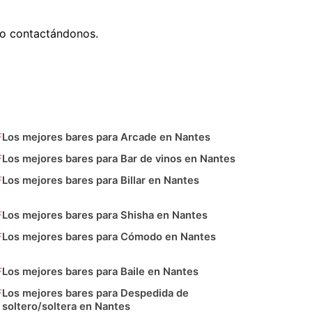
no contactándonos.
Los mejores bares para Arcade en Nantes
Los mejores bares para Bar de vinos en Nantes
Los mejores bares para Billar en Nantes
Los mejores bares para Shisha en Nantes
Los mejores bares para Cómodo en Nantes
Los mejores bares para Baile en Nantes
Los mejores bares para Despedida de
soltero/soltera en Nantes