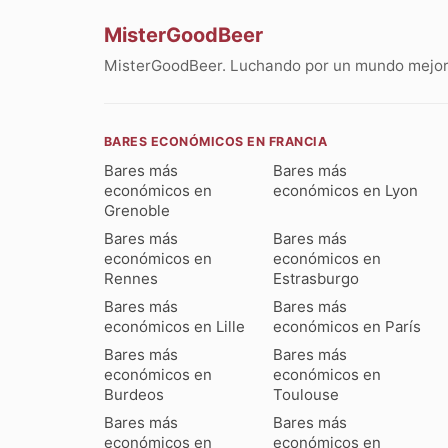
MisterGoodBeer
MisterGoodBeer. Luchando por un mundo mejor 
BARES ECONÓMICOS EN FRANCIA
Bares más
Bares más
económicos en
económicos en Lyon
Grenoble
Bares más
Bares más
económicos en
económicos en
Rennes
Estrasburgo
Bares más
Bares más
económicos en Lille
económicos en París
Bares más
Bares más
económicos en
económicos en
Burdeos
Toulouse
Bares más
Bares más
económicos en
económicos en