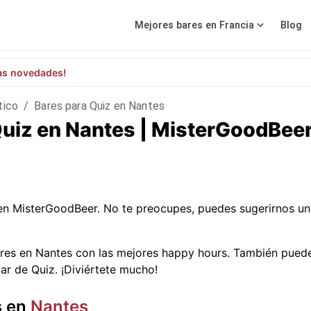
Mejores bares en Francia
Blog
as novedades!
tico
/
Bares para Quiz en Nantes
Quiz en Nantes | MisterGoodBee
en MisterGoodBeer. No te preocupes, puedes sugerirnos u
res en Nantes con las mejores happy hours. También puede
ar de Quiz. ¡Diviértete mucho!
s en
Nantes