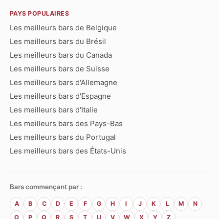
PAYS POPULAIRES
Les meilleurs bars de Belgique
Les meilleurs bars du Brésil
Les meilleurs bars du Canada
Les meilleurs bars de Suisse
Les meilleurs bars d'Allemagne
Les meilleurs bars d'Espagne
Les meilleurs bars d'Italie
Les meilleurs bars des Pays-Bas
Les meilleurs bars du Portugal
Les meilleurs bars des États-Unis
Bars commençant par :
A
B
C
D
E
F
G
H
I
J
K
L
M
N
O
P
Q
R
S
T
U
V
W
X
Y
Z